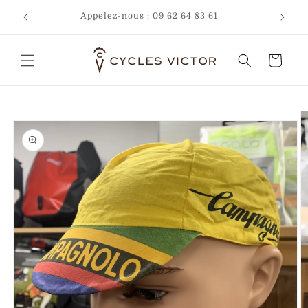
et
 frais,
passer
Appelez-nous : 09 62 64 83 61
au
contenu
Panier
Passer aux
informations
produits